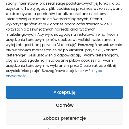
strony internetowej oraz realizację podstawowych jej funkcji, a po
uzyskaniu Twojej zgody, pliki cookies są przez nas wykorzystywane
do dokonywania pomiarów i analiz korzystania ze strony
internetowej, a także do celów marketingowych. Strona
wykorzystuje również pliki cookies podmiotów trzecich w celu
NA JAKIE ASPEKTY WARTO ZWRÓCIĆ UWAGĘ PRZY
korzystania z zewnętrznych narzędzi analitycznych i
WYBORZE FIZJOTERAPEUTY
marketingowych. Aby wyrazić zgodę na instalowanie na Twoim
urządzeniu końcowym plików cookies wszystkich wskazanych
wyżej kategorii kliknij przycisk "Akceptuję". Poszczególne ustawienia
plików cookies możesz zmieniać po kliknięciu przycisku „Zobacz
preferencje”. Jeśli ustawienia odpowiadają Twoim preferencjom,
aby wyrazić zgodę na instalowanie plików cookies na Twoim
urządzeniu końcowym w wybranym przez Ciebie zakresie kliknij
przycisk "Akceptuję". Szczegółowe znajdziesz w
Polityce
prywatności
.
Polityka plików
Akceptuję
cookies (EU)
Polityka
prywatności
Odmów
Zobacz preferencje
© Wszelkie Prawa zastrzeżone / Onecolo.pl WordPress