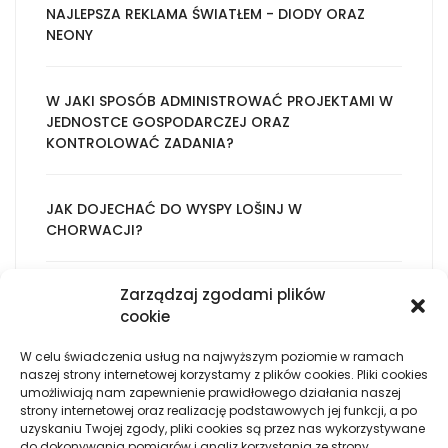
NAJLEPSZA REKLAMA ŚWIATŁEM - DIODY ORAZ
NEONY
W JAKI SPOSÓB ADMINISTROWAĆ PROJEKTAMI W
JEDNOSTCE GOSPODARCZEJ ORAZ
KONTROLOWAĆ ZADANIA?
JAK DOJECHAĆ DO WYSPY LOŠINJ W
CHORWACJI?
Zarządzaj zgodami plików
SWETRY I DODATKI DLA FACETÓW - MODA
cookie
CODZIENNA
W celu świadczenia usług na najwyższym poziomie w ramach
naszej strony internetowej korzystamy z plików cookies. Pliki cookies
ELEMENT ZDOBNICZY BIURA - POSTAW NA
umożliwiają nam zapewnienie prawidłowego działania naszej
BŁYSKOTLIWE OBRAZY NA DREWNIE
strony internetowej oraz realizację podstawowych jej funkcji, a po
uzyskaniu Twojej zgody, pliki cookies są przez nas wykorzystywane
do dokonywania pomiarów i analiz korzystania ze strony