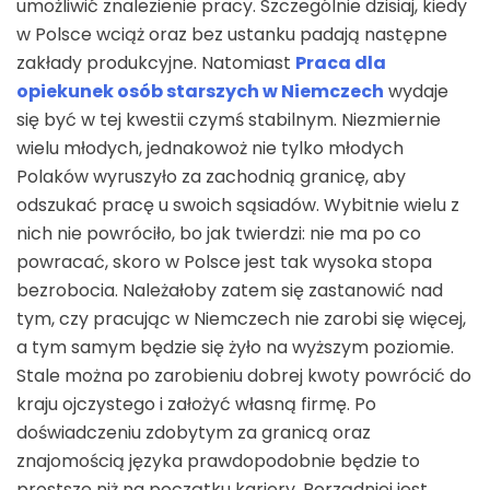
umożliwić znalezienie pracy. Szczególnie dzisiaj, kiedy
w Polsce wciąż oraz bez ustanku padają następne
zakłady produkcyjne. Natomiast
Praca dla
opiekunek osób starszych w Niemczech
wydaje
się być w tej kwestii czymś stabilnym. Niezmiernie
wielu młodych, jednakowoż nie tylko młodych
Polaków wyruszyło za zachodnią granicę, aby
odszukać pracę u swoich sąsiadów. Wybitnie wielu z
nich nie powróciło, bo jak twierdzi: nie ma po co
powracać, skoro w Polsce jest tak wysoka stopa
bezrobocia. Należałoby zatem się zastanowić nad
tym, czy pracując w Niemczech nie zarobi się więcej,
a tym samym będzie się żyło na wyższym poziomie.
Stale można po zarobieniu dobrej kwoty powrócić do
kraju ojczystego i założyć własną firmę. Po
doświadczeniu zdobytym za granicą oraz
znajomością języka prawdopodobnie będzie to
prostsze niż na początku kariery. Porządniej jest