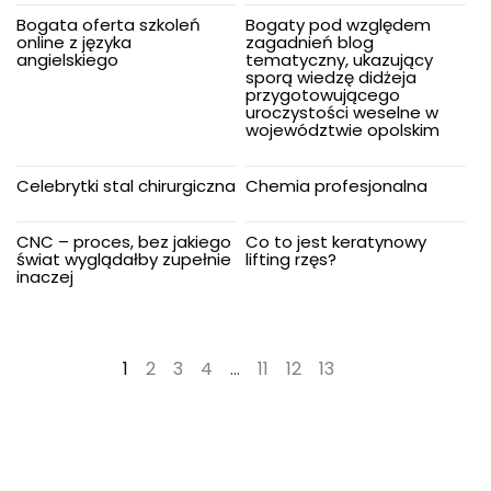
Bogata oferta szkoleń
Bogaty pod względem
online z języka
zagadnień blog
angielskiego
tematyczny, ukazujący
sporą wiedzę didżeja
przygotowującego
uroczystości weselne w
województwie opolskim
Celebrytki stal chirurgiczna
Chemia profesjonalna
CNC – proces, bez jakiego
Co to jest keratynowy
świat wyglądałby zupełnie
lifting rzęs?
inaczej
1
2
3
4
…
11
12
13
→