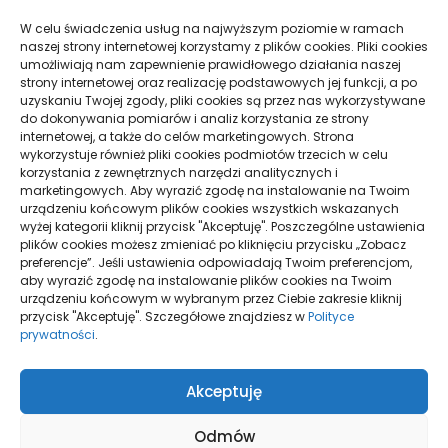
NA JAKIE RZECZY ZWRÓCIĆ UWAGĘ PRZY
W celu świadczenia usług na najwyższym poziomie w ramach
WYBORZE CZĘŚCI DO MASZYN ROLNICZYCH
naszej strony internetowej korzystamy z plików cookies. Pliki cookies
umożliwiają nam zapewnienie prawidłowego działania naszej
strony internetowej oraz realizację podstawowych jej funkcji, a po
EFEKTYWNE ORAZ PRAKTYCZNE PANELE ZE SZKŁA
uzyskaniu Twojej zgody, pliki cookies są przez nas wykorzystywane
do dokonywania pomiarów i analiz korzystania ze strony
internetowej, a także do celów marketingowych. Strona
wykorzystuje również pliki cookies podmiotów trzecich w celu
WITRYNA DLA OSÓB, KTÓRE PIERWSZY RAZ
korzystania z zewnętrznych narzędzi analitycznych i
POSZUKUJĄ UBEZPIECZENIA TURYSTYCZNEGO
marketingowych. Aby wyrazić zgodę na instalowanie na Twoim
urządzeniu końcowym plików cookies wszystkich wskazanych
wyżej kategorii kliknij przycisk "Akceptuję". Poszczególne ustawienia
plików cookies możesz zmieniać po kliknięciu przycisku „Zobacz
preferencje”. Jeśli ustawienia odpowiadają Twoim preferencjom,
aby wyrazić zgodę na instalowanie plików cookies na Twoim
urządzeniu końcowym w wybranym przez Ciebie zakresie kliknij
przycisk "Akceptuję". Szczegółowe znajdziesz w
Polityce
prywatności
.
Polityka plików
Akceptuję
cookies (EU)
Polityka
prywatności
Odmów