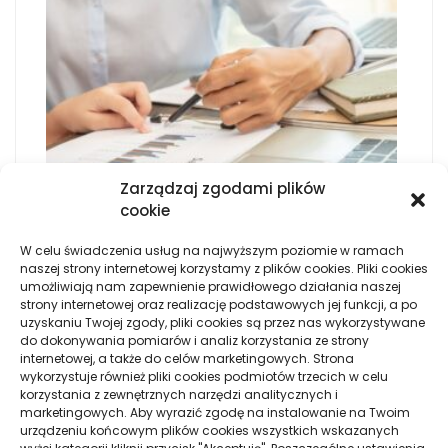
Zarządzaj zgodami plików
cookie
W celu świadczenia usług na najwyższym poziomie w ramach
naszej strony internetowej korzystamy z plików cookies. Pliki cookies
umożliwiają nam zapewnienie prawidłowego działania naszej
CZEMU WARTO PRZEKAZAĆ KSIĘGOWOŚĆ DO
strony internetowej oraz realizację podstawowych jej funkcji, a po
PROFESJONALNEGO BIURA
uzyskaniu Twojej zgody, pliki cookies są przez nas wykorzystywane
do dokonywania pomiarów i analiz korzystania ze strony
internetowej, a także do celów marketingowych. Strona
wykorzystuje również pliki cookies podmiotów trzecich w celu
KORZYŚCI Z PROWADZENIA CIĄŻY U PRYWATNEGO
korzystania z zewnętrznych narzędzi analitycznych i
GINEKOLOGA
marketingowych. Aby wyrazić zgodę na instalowanie na Twoim
urządzeniu końcowym plików cookies wszystkich wskazanych