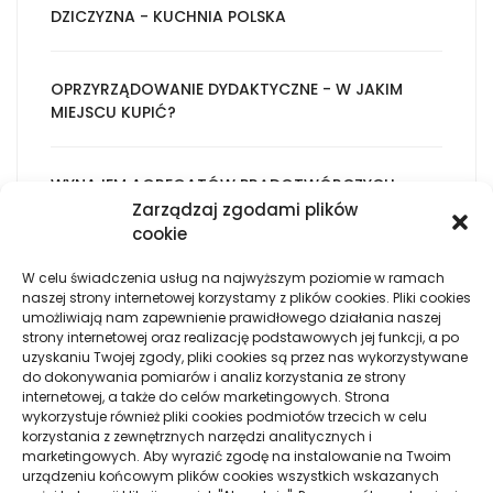
DZICZYZNA - KUCHNIA POLSKA
OPRZYRZĄDOWANIE DYDAKTYCZNE - W JAKIM
MIEJSCU KUPIĆ?
WYNAJEM AGREGATÓW PRĄDOTWÓRCZYCH
Zarządzaj zgodami plików
cookie
NA CZYM BAZUJE USŁUGA HOSTINGOWA?
W celu świadczenia usług na najwyższym poziomie w ramach
naszej strony internetowej korzystamy z plików cookies. Pliki cookies
umożliwiają nam zapewnienie prawidłowego działania naszej
JAK DOJECHAĆ DO WYSPY LOŠINJ W
strony internetowej oraz realizację podstawowych jej funkcji, a po
CHORWACJI?
uzyskaniu Twojej zgody, pliki cookies są przez nas wykorzystywane
do dokonywania pomiarów i analiz korzystania ze strony
internetowej, a także do celów marketingowych. Strona
wykorzystuje również pliki cookies podmiotów trzecich w celu
JAK URZĄDZIĆ DOM? PRZETESTUJ MODNE
korzystania z zewnętrznych narzędzi analitycznych i
ARANŻACJE
marketingowych. Aby wyrazić zgodę na instalowanie na Twoim
urządzeniu końcowym plików cookies wszystkich wskazanych