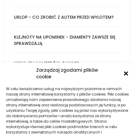
URLOP - CO ZROBIĆ Z AUTEM PRZED WYLOTEM?
KLEJNOTY NA UPOMINEK - DIAMENTY ZAWSZE SIĘ
SPRAWDZAJĄ
WYNAJEM KAMPERÓW GLIWICE
Zarządzaj zgodami plików
cookie
KTO STOSUJE STERYDY? PRZETESTUJ SAM
W celu świadczenia usług na najwyższym poziomie w ramach
naszej strony internetowej korzystamy z plików cookies. Pliki cookies
umożliwiają nam zapewnienie prawidłowego działania naszej
NIEBANALNE POMYSŁY NA UPOMINKI DLA GOŚCI NA
strony internetowej oraz realizację podstawowych jej funkcji, a po
WESELU
uzyskaniu Twojej zgody, pliki cookies są przez nas wykorzystywane
do dokonywania pomiarów i analiz korzystania ze strony
internetowej, a także do celów marketingowych. Strona
wykorzystuje również pliki cookies podmiotów trzecich w celu
W JAKI SPOSÓB OGRZAĆ LOKAL MIESZKALNY
korzystania z zewnętrznych narzędzi analitycznych i