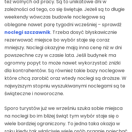
też wolnych od pracy. Są to unikatowe dni w
zależności od tego, co się świętuje. Jeżeli są to długie
weekendy wówczas budowle noclegowe są
oblegane nawet parę tygodni wcześniej – sprawdź
noclegi szczawnik
. Trzeba dosyć błyskawicznie
rezerwować miejsce bo wybór staje się coraz
mniejszy. Noclegi okazyjne mają inna cenę niż w dni
powszechne czy w czasie lata. Jeśli budynek ma
ogromny popyt to może nawet wykorzystać zniżki
dla kontrahentów. Są również takie bazy noclegowe
które chcą zarobić oraz wtedy noclegi są droższe. W
najwyższym stopniu wyszukiwanymi noclegami są te
świąteczne i noworoczne.
Sporo turystów już we wrześniu szuka sobie miejsca
na noclegi bo im bliżej świąt tym wybór staje się o
wiele bardziej ograniczony. To jedna taka okazja w
roku kiedy tak właściwie wiele osób pragnie pojechać