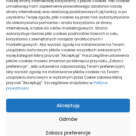
naszej strony internetowej korzystamy z plików cookies. Pliki cookies
umożliwiają nam zapewnienie prawidłowego działania naszej
MAŁE CZY DUŻE BIURO KSIĘGOWE - KTÓRE BĘDZIE
strony internetowej oraz realizację podstawowych jej funkcji, a po
LEPSZE
uzyskaniu Twojej zgody, pliki cookies są przez nas wykorzystywane
do dokonywania pomiarów i analiz korzystania ze strony
internetowej, a także do celów marketingowych. Strona
wykorzystuje również pliki cookies podmiotów trzecich w celu
SKUTECZNE ŚWIADCZENIA SEARCH ENGINE
korzystania z zewnętrznych narzędzi analitycznych i
OPTIMIZATION – KRIS GOMULA
marketingowych. Aby wyrazić zgodę na instalowanie na Twoim
urządzeniu końcowym plików cookies wszystkich wskazanych
wyżej kategorii kliknij przycisk "Akceptuję". Poszczególne ustawienia
plików cookies możesz zmieniać po kliknięciu przycisku „Zobacz
preferencje”. Jeśli ustawienia odpowiadają Twoim preferencjom,
aby wyrazić zgodę na instalowanie plików cookies na Twoim
urządzeniu końcowym w wybranym przez Ciebie zakresie kliknij
przycisk "Akceptuję". Szczegółowe znajdziesz w
Polityce
prywatności
.
Polityka plików
Akceptuję
cookies (EU)
Polityka
prywatności
Odmów
Zobacz preferencje