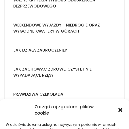
WAŻNE KRYTERIA WYBORU ODKURZACZA
BEZPRZEWODOWEGO
WEEKENDOWE WYJAZDY - NIEDROGIE ORAZ
WYGODNE KWATERY W GÓRACH
JAK DZIAŁA ZAUROCZENIE?
JAK ZACHOWAĆ ZDROWE, CZYSTE I NIE
WYPADAJĄCE RZĘSY
PRAWDZIWA CZEKOLADA
Zarządzaj zgodami plików
cookie
KLIMATYCZNY HOTEL W ŚWIETNYM POŁOŻENIU -
GDZIE TAKICH WYSZUKIWAĆ?
W celu świadczenia usług na najwyższym poziomie w ramach