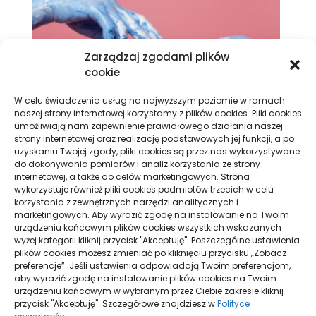
Zarządzaj zgodami plików
cookie
W celu świadczenia usług na najwyższym poziomie w ramach
naszej strony internetowej korzystamy z plików cookies. Pliki cookies
umożliwiają nam zapewnienie prawidłowego działania naszej
strony internetowej oraz realizację podstawowych jej funkcji, a po
uzyskaniu Twojej zgody, pliki cookies są przez nas wykorzystywane
do dokonywania pomiarów i analiz korzystania ze strony
internetowej, a także do celów marketingowych. Strona
wykorzystuje również pliki cookies podmiotów trzecich w celu
JAK SZTUKA IMMERSYJNA ANGAŻUJE WIDZA W
korzystania z zewnętrznych narzędzi analitycznych i
NOWE DOŚWIADCZENIA
marketingowych. Aby wyrazić zgodę na instalowanie na Twoim
urządzeniu końcowym plików cookies wszystkich wskazanych
wyżej kategorii kliknij przycisk "Akceptuję". Poszczególne ustawienia
plików cookies możesz zmieniać po kliknięciu przycisku „Zobacz
preferencje”. Jeśli ustawienia odpowiadają Twoim preferencjom,
aby wyrazić zgodę na instalowanie plików cookies na Twoim
urządzeniu końcowym w wybranym przez Ciebie zakresie kliknij
przycisk "Akceptuję". Szczegółowe znajdziesz w
Polityce