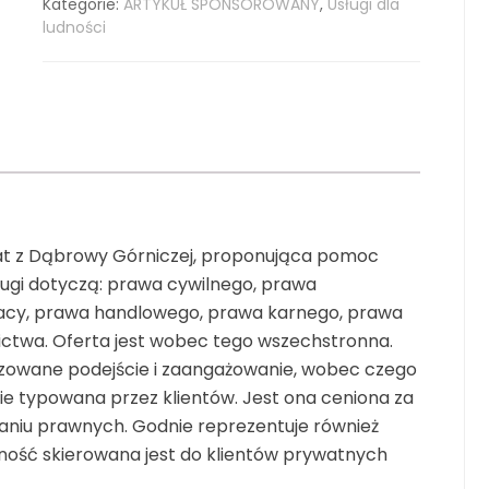
Kategorie:
ARTYKUŁ SPONSOROWANY
,
Usługi dla
ludności
at z Dąbrowy Górniczej, proponująca pomoc
ługi dotyczą: prawa cywilnego, prawa
acy, prawa handlowego, prawa karnego, prawa
nictwa. Oferta jest wobec tego wszechstronna.
izowane podejście i zaangażowanie, wobec czego
ie typowana przez klientów. Jest ona ceniona za
aniu prawnych. Godnie reprezentuje również
lność skierowana jest do klientów prywatnych