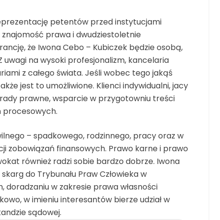
eprezentację petentów przed instytucjami
 znajomość prawa i dwudziestoletnie
ancję, że Iwona Cebo – Kubiczek będzie osobą,
Z uwagi na wysoki profesjonalizm, kancelaria
ami z całego świata. Jeśli wobec tego jakąś
że jest to umożliwione. Klienci indywidualni, jacy
porady prawne, wsparcie w przygotowniu treści
m procesowych.
ilnego – spadkowego, rodzinnego, pracy oraz w
cji zobowiązań finansowych. Prawo karne i prawo
wokat również radzi sobie bardzo dobrze. Iwona
skarg do Trybunału Praw Człowieka w
h, doradzaniu w zakresie prawa własności
kowo, w imieniu interesantów bierze udział w
kandzie sądowej.