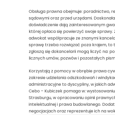
Obsługa prawna obejmuje: poradnictwo, r
Uroda
sądowymi oraz przed urzędami. Doskonała
doświadczenie dają zainteresowanym gwar
Usługi
której opłaca się powierzyć swoje sprawy. 
adwokat współpracuje ze znanymi kancelari
Usługi dla ludności
sprawę trzeba rozwiązać poza krajem, to tak
zgłoszą się dokancelarii mogą liczyć na: 
Zdrowie
licznych umów, pozwów i pozostałych pis
Korzystają z pomocy w obrębie prawa cyw
zakresie udzielania odszkodowań i windyka
administracyjne to dyscypliny, w jakich ad
Cebo – Kubiczek pomaga w: wystosowaniu 
Strasburgu, w opracowaniu opinii prawnyc
intelektualnej i prawa budowlanego. Dodat
negocjacjach oraz reprezentuje ich na wo