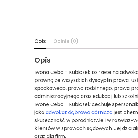
Moda
Moto
Ogród
Opis
Opinie (0)
Prawo
Opis
Iwona Cebo – Kubiczek to rzetelna adwok
Przemysł
prawną ze wszystkich dyscyplin prawa. Us
spadkowego, prawa rodzinnego, prawa pr
Rozrywka
administracyjnego oraz edukacji lub szkol
Iwonę Cebo – Kubiczek cechuje spersonal
Sport
jako
adwokat dąbrowa górnicza
jest chętn
skuteczność w poradnictwie i w rozwiązyw
Supermarket
klientów w sprawach sądowych. Jej działa
oraz dla firm.
Turystyka