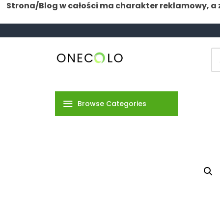
Strona/Blog w całości ma charakter reklamowy, a 
Skip
to
content
Jesteśmy tutaj dla ciebie
Onecolo
Browse Categories
Pozostałe
ARTYKUŁ
SPONSOROWANY
Biznes & Finanse
Dom & Budownictwo