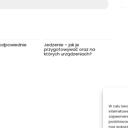
 odpowiednie
Jedzenie – jak je
przygotowywać oraz na
których urządzeniach?
W celu świ
internetowe
zapewnieni
podstawowyc
nas wykorz