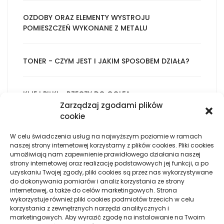
OZDOBY ORAZ ELEMENTY WYSTROJU
POMIESZCZEŃ WYKONANE Z METALU
TONER - CZYM JEST I JAKIM SPOSOBEM DZIAŁA?
KIJE I PIŁKI - RZECZY DO GOLFA
Zarządzaj zgodami plików
cookie
KOMPLEKSOWE ŚWIADCZENIA POGRZEBOWE
W celu świadczenia usług na najwyższym poziomie w ramach
naszej strony internetowej korzystamy z plików cookies. Pliki cookies
umożliwiają nam zapewnienie prawidłowego działania naszej
WEEKENDOWE WYJAZDY - NIEDROGIE ORAZ
strony internetowej oraz realizację podstawowych jej funkcji, a po
WYGODNE KWATERY W GÓRACH
uzyskaniu Twojej zgody, pliki cookies są przez nas wykorzystywane
do dokonywania pomiarów i analiz korzystania ze strony
internetowej, a także do celów marketingowych. Strona
wykorzystuje również pliki cookies podmiotów trzecich w celu
PRACA Z OSOBAMI STARSZYMI - W JAKIM
korzystania z zewnętrznych narzędzi analitycznych i
MIEJSCU SZUKAĆ?
marketingowych. Aby wyrazić zgodę na instalowanie na Twoim