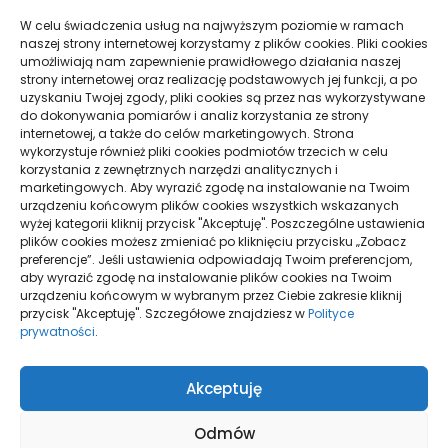
TO ZADBAĆ
W celu świadczenia usług na najwyższym poziomie w ramach
naszej strony internetowej korzystamy z plików cookies. Pliki cookies
Oceniono
umożliwiają nam zapewnienie prawidłowego działania naszej
5.00
na 5
strony internetowej oraz realizację podstawowych jej funkcji, a po
DEZYNFEKCJA OZONOWA RĄK ORAZ
uzyskaniu Twojej zgody, pliki cookies są przez nas wykorzystywane
POWIERZCHNI
do dokonywania pomiarów i analiz korzystania ze strony
internetowej, a także do celów marketingowych. Strona
wykorzystuje również pliki cookies podmiotów trzecich w celu
korzystania z zewnętrznych narzędzi analitycznych i
RÓŻNICA MIĘDZY KLINIKĄ A SZPITALEM
marketingowych. Aby wyrazić zgodę na instalowanie na Twoim
urządzeniu końcowym plików cookies wszystkich wskazanych
wyżej kategorii kliknij przycisk "Akceptuję". Poszczególne ustawienia
plików cookies możesz zmieniać po kliknięciu przycisku „Zobacz
preferencje”. Jeśli ustawienia odpowiadają Twoim preferencjom,
aby wyrazić zgodę na instalowanie plików cookies na Twoim
urządzeniu końcowym w wybranym przez Ciebie zakresie kliknij
przycisk "Akceptuję". Szczegółowe znajdziesz w
Polityce
prywatności
.
Polityka plików
Akceptuję
cookies (EU)
Polityka
prywatności
Odmów