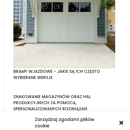
BRAMY WJAZDOWE - JAKIE SĄ ICH CZĘSTO
WYBIERANE WERSJE
ZNAKOWANIE MAGAZYNÓW ORAZ HAL
PRODUKCYJNYCH ZA POMOCĄ
SPERSONALIZOWANYCH ROZWIĄZAŃ
Zarządzaj zgodami plików
cookie
TWORZENIE WITRYN INTERNETOWYCH - WARTO O