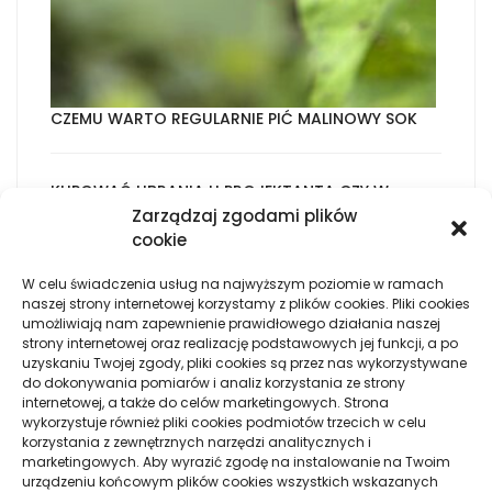
CZEMU WARTO REGULARNIE PIĆ MALINOWY SOK
KUPOWAĆ UBRANIA U PROJEKTANTA CZY W
PUNKCIE SPRZEDAŻY BĄDŹ ZLECIĆ SZWALNI?
Zarządzaj zgodami plików
cookie
W celu świadczenia usług na najwyższym poziomie w ramach
JAKIE WŁĄCZNIKI ŚWIATŁA SPRAWDZĄ SIĘ W STYLU
naszej strony internetowej korzystamy z plików cookies. Pliki cookies
INDUSTRIALNYM?
umożliwiają nam zapewnienie prawidłowego działania naszej
strony internetowej oraz realizację podstawowych jej funkcji, a po
uzyskaniu Twojej zgody, pliki cookies są przez nas wykorzystywane
MASECZKA DO SZTUCZNEGO ODDYCHANIA
do dokonywania pomiarów i analiz korzystania ze strony
internetowej, a także do celów marketingowych. Strona
wykorzystuje również pliki cookies podmiotów trzecich w celu
korzystania z zewnętrznych narzędzi analitycznych i
DZIERŻAWA DRUKARKI
marketingowych. Aby wyrazić zgodę na instalowanie na Twoim
urządzeniu końcowym plików cookies wszystkich wskazanych