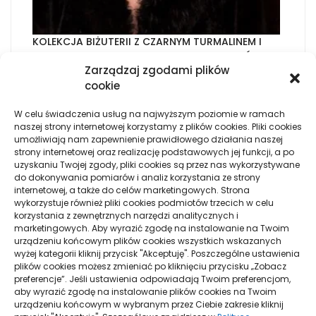
KOLEKCJA BIŻUTERII Z CZARNYM TURMALINEM I
INNEGO RODZAJU WYROBY JUBILERSKIE, KTÓRE
Zarządzaj zgodami plików
SPRZEDAWANE SĄ W SKLEPIE INTERNETOWYM
cookie
KAILAART
W celu świadczenia usług na najwyższym poziomie w ramach
naszej strony internetowej korzystamy z plików cookies. Pliki cookies
JAKIM SPOSOBEM REZERWOWAĆ TANIE ORAZ
umożliwiają nam zapewnienie prawidłowego działania naszej
KOMFORTOWE NOCLEGI?
strony internetowej oraz realizację podstawowych jej funkcji, a po
uzyskaniu Twojej zgody, pliki cookies są przez nas wykorzystywane
do dokonywania pomiarów i analiz korzystania ze strony
internetowej, a także do celów marketingowych. Strona
IMPONUJĄCA JAKOŚĆ ZAPROSZEŃ ŚLUBNYCH A
wykorzystuje również pliki cookies podmiotów trzecich w celu
TAKŻE DOKŁADNE WYKONANIE W KORZYSTNEJ
korzystania z zewnętrznych narzędzi analitycznych i
CENIE
marketingowych. Aby wyrazić zgodę na instalowanie na Twoim
urządzeniu końcowym plików cookies wszystkich wskazanych
wyżej kategorii kliknij przycisk "Akceptuję". Poszczególne ustawienia
plików cookies możesz zmieniać po kliknięciu przycisku „Zobacz
preferencje”. Jeśli ustawienia odpowiadają Twoim preferencjom,
aby wyrazić zgodę na instalowanie plików cookies na Twoim
urządzeniu końcowym w wybranym przez Ciebie zakresie kliknij