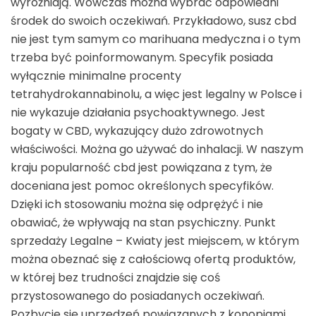
wyróżniają. Wówczas można wybrać odpowiedni
środek do swoich oczekiwań. Przykładowo, susz cbd
nie jest tym samym co marihuana medyczna i o tym
trzeba być poinformowanym. Specyfik posiada
wyłącznie minimalne procenty
tetrahydrokannabinolu, a więc jest legalny w Polsce i
nie wykazuje działania psychoaktywnego. Jest
bogaty w CBD, wykazujący dużo zdrowotnych
właściwości. Można go używać do inhalacji. W naszym
kraju popularność cbd jest powiązana z tym, że
doceniana jest pomoc określonych specyfików.
Dzięki ich stosowaniu można się odprężyć i nie
obawiać, że wpływają na stan psychiczny. Punkt
sprzedaży Legalne – Kwiaty jest miejscem, w którym
można obeznać się z całościową ofertą produktów,
w której bez trudności znajdzie się coś
przystosowanego do posiadanych oczekiwań.
Pozbycie się uprzedzeń powiązanych z konopiami