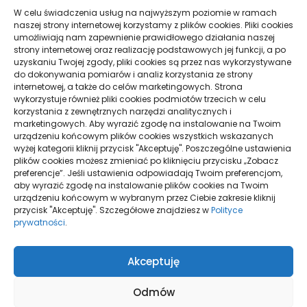
W celu świadczenia usług na najwyższym poziomie w ramach
naszej strony internetowej korzystamy z plików cookies. Pliki cookies
ZAGROŻENIA POWIĄZANE Z PALENIEM
umożliwiają nam zapewnienie prawidłowego działania naszej
STEREOTYPOWYCH PAPIEROSÓW - WYPRÓBUJ E-
strony internetowej oraz realizację podstawowych jej funkcji, a po
PAPIEROSY
uzyskaniu Twojej zgody, pliki cookies są przez nas wykorzystywane
do dokonywania pomiarów i analiz korzystania ze strony
internetowej, a także do celów marketingowych. Strona
wykorzystuje również pliki cookies podmiotów trzecich w celu
NOCLEGI W NADMORSKICH MIEJSCOWOŚCIACH
korzystania z zewnętrznych narzędzi analitycznych i
KRAJOZNAWCZYCH
marketingowych. Aby wyrazić zgodę na instalowanie na Twoim
urządzeniu końcowym plików cookies wszystkich wskazanych
wyżej kategorii kliknij przycisk "Akceptuję". Poszczególne ustawienia
plików cookies możesz zmieniać po kliknięciu przycisku „Zobacz
preferencje”. Jeśli ustawienia odpowiadają Twoim preferencjom,
aby wyrazić zgodę na instalowanie plików cookies na Twoim
urządzeniu końcowym w wybranym przez Ciebie zakresie kliknij
przycisk "Akceptuję". Szczegółowe znajdziesz w
Polityce
prywatności
.
Polityka plików
Akceptuję
cookies (EU)
Polityka
prywatności
Odmów