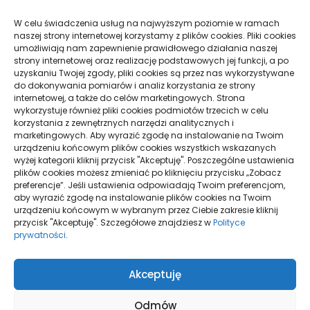
W celu świadczenia usług na najwyższym poziomie w ramach
naszej strony internetowej korzystamy z plików cookies. Pliki cookies
umożliwiają nam zapewnienie prawidłowego działania naszej
strony internetowej oraz realizację podstawowych jej funkcji, a po
NA JAKIE RZECZY NALEŻY ZWRÓCIĆ UWAGĘ PRZY
uzyskaniu Twojej zgody, pliki cookies są przez nas wykorzystywane
WYBORZE BIURA TŁUMACZEŃ
do dokonywania pomiarów i analiz korzystania ze strony
internetowej, a także do celów marketingowych. Strona
wykorzystuje również pliki cookies podmiotów trzecich w celu
korzystania z zewnętrznych narzędzi analitycznych i
CZEMU WARTO KUPIĆ ŻYWĄ CHOINKĘ NA ŚWIĘTA
marketingowych. Aby wyrazić zgodę na instalowanie na Twoim
urządzeniu końcowym plików cookies wszystkich wskazanych
wyżej kategorii kliknij przycisk "Akceptuję". Poszczególne ustawienia
plików cookies możesz zmieniać po kliknięciu przycisku „Zobacz
preferencje”. Jeśli ustawienia odpowiadają Twoim preferencjom,
aby wyrazić zgodę na instalowanie plików cookies na Twoim
urządzeniu końcowym w wybranym przez Ciebie zakresie kliknij
przycisk "Akceptuję". Szczegółowe znajdziesz w
Polityce
prywatności
.
Polityka plików
Akceptuję
cookies (EU)
Polityka
prywatności
Odmów