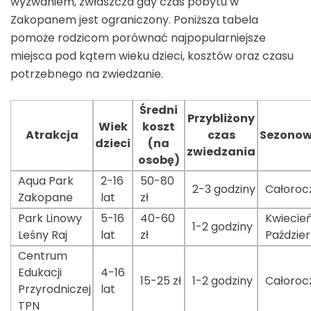
wyzwaniem, zwłaszcza gdy czas pobytu w
Zakopanem jest ograniczony. Poniższa tabela
pomoże rodzicom porównać najpopularniejsze
miejsca pod kątem wieku dzieci, kosztów oraz czasu
potrzebnego na zwiedzanie.
Średni
Przybliżony
Wiek
koszt
Atrakcja
czas
Sezono
dzieci
(na
zwiedzania
osobę)
Aqua Park
2-16
50-80
2-3 godziny
Całoroc
Zakopane
lat
zł
Park Linowy
5-16
40-60
Kwiecie
1-2 godziny
Leśny Raj
lat
zł
Paździer
Centrum
Edukacji
4-16
15-25 zł
1-2 godziny
Całoroc
Przyrodniczej
lat
TPN