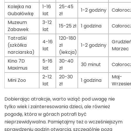
Kolejka na
1-16
25-45
1-2 godziny
Całoroc
Gubałówkę
lat
zł
Muzeum
3-12
15-25 zł
1 godzina
Całoroc
Zabawek
lat
TatraSki
120-180
4-16
Grudzie
(szkółka
zł
1-2 godziny
lat
Marzec
narciarska)
(lekcja)
Kino 7D
5-16
30-40
30 minut
Całoroc
Maximus
lat
zł
2-12
20-30
Maj-
Mini Zoo
1 godzina
lat
zł
Wrzesie
Dobierając atrakcje, warto wziąć pod uwagę nie
tylko wiek i zainteresowania dzieci, ale również
pogodę, która w górach potrafi być
nieprzewidywalna. Pamiętajmy też o wcześniejszym
sprawdzeniu godzin otwarcia, szczególnie poza