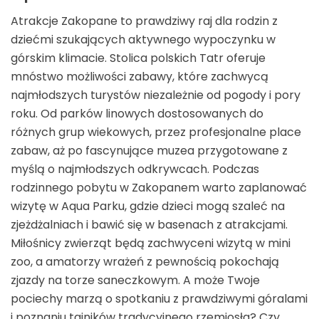
Atrakcje Zakopane to prawdziwy raj dla rodzin z
dziećmi szukających aktywnego wypoczynku w
górskim klimacie. Stolica polskich Tatr oferuje
mnóstwo możliwości zabawy, które zachwycą
najmłodszych turystów niezależnie od pogody i pory
roku. Od parków linowych dostosowanych do
różnych grup wiekowych, przez profesjonalne place
zabaw, aż po fascynujące muzea przygotowane z
myślą o najmłodszych odkrywcach. Podczas
rodzinnego pobytu w Zakopanem warto zaplanować
wizytę w Aqua Parku, gdzie dzieci mogą szaleć na
zjeżdżalniach i bawić się w basenach z atrakcjami.
Miłośnicy zwierząt będą zachwyceni wizytą w mini
zoo, a amatorzy wrażeń z pewnością pokochają
zjazdy na torze saneczkowym. A może Twoje
pociechy marzą o spotkaniu z prawdziwymi góralami
i poznaniu tajników tradycyjnego rzemiosła? Czy