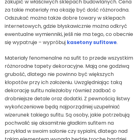
zakupić w właściwych sklepach budowlanych. Cena
za takie materiały ma okazję być dość różnorodna.
Odszukać można także dobre towary w sklepach
internetowych, gdzie błyskawicznie można odkryć
ewentualne wymienniki, jeśli nie ma tego, co obecnie
się wypatruje – wypróbuj
kasetony sufitowe
.
Materiały fenomenalne na sufit to przede wszystkim
różnorodne tapety dekoracyjne. Mają one godziwą
grubość, dlatego nie powinno być większych
kłopotów przy ich założeniu. Uwzględniając taką
dekorację sufitu należałoby również zadbać o
drobniejsze detale oraz dodatki. Z pewnością listwy
wykończeniowe będą najporządniej uzupełniać
wizerunek takiego sufitu. Są osoby, jakie potrzebują
pochwalić się aksamitnie gładkim sufitem na
przykład w swoim salonie czy sypialni, dlatego nad
takim elementem wypada będzie trochę bardziej