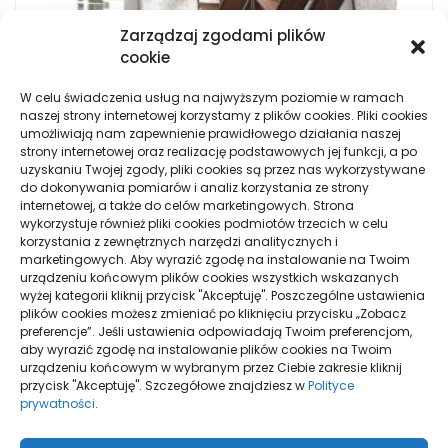
FILC PET AKUSTYCZNY
Zarządzaj zgodami plików
cookie
W celu świadczenia usług na najwyższym poziomie w ramach
5 SPOSOBÓW NA RZUCENIE PALENIA NA DOBRE
naszej strony internetowej korzystamy z plików cookies. Pliki cookies
umożliwiają nam zapewnienie prawidłowego działania naszej
strony internetowej oraz realizację podstawowych jej funkcji, a po
PRACA ZA GRANICĄ - POMOC SENIOROM
uzyskaniu Twojej zgody, pliki cookies są przez nas wykorzystywane
do dokonywania pomiarów i analiz korzystania ze strony
internetowej, a także do celów marketingowych. Strona
wykorzystuje również pliki cookies podmiotów trzecich w celu
W JAKI SPOSÓB POWSTAJE WYDAJNA REKLAMA
korzystania z zewnętrznych narzędzi analitycznych i
ORAZ WIZUALIZACJA FIRM?
marketingowych. Aby wyrazić zgodę na instalowanie na Twoim
urządzeniu końcowym plików cookies wszystkich wskazanych
wyżej kategorii kliknij przycisk "Akceptuję". Poszczególne ustawienia
plików cookies możesz zmieniać po kliknięciu przycisku „Zobacz
preferencje”. Jeśli ustawienia odpowiadają Twoim preferencjom,
aby wyrazić zgodę na instalowanie plików cookies na Twoim
urządzeniu końcowym w wybranym przez Ciebie zakresie kliknij
przycisk "Akceptuję". Szczegółowe znajdziesz w
Polityce
prywatności
.
Polityka plików