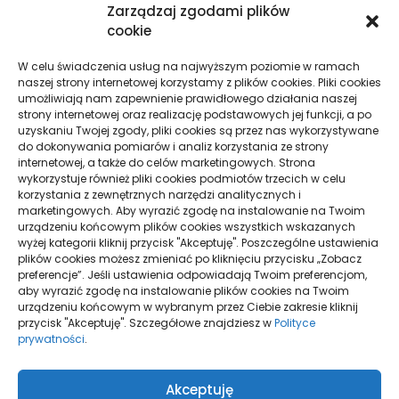
Zarządzaj zgodami plików
cookie
W celu świadczenia usług na najwyższym poziomie w ramach
naszej strony internetowej korzystamy z plików cookies. Pliki cookies
umożliwiają nam zapewnienie prawidłowego działania naszej
strony internetowej oraz realizację podstawowych jej funkcji, a po
uzyskaniu Twojej zgody, pliki cookies są przez nas wykorzystywane
do dokonywania pomiarów i analiz korzystania ze strony
internetowej, a także do celów marketingowych. Strona
wykorzystuje również pliki cookies podmiotów trzecich w celu
JAK WYSZUKAĆ FIRMĘ DO DOKŁADNEGO
korzystania z zewnętrznych narzędzi analitycznych i
CZYSZCZENIA SEPARATORÓW TŁUSZCZU
marketingowych. Aby wyrazić zgodę na instalowanie na Twoim
urządzeniu końcowym plików cookies wszystkich wskazanych
wyżej kategorii kliknij przycisk "Akceptuję". Poszczególne ustawienia
plików cookies możesz zmieniać po kliknięciu przycisku „Zobacz
preferencje”. Jeśli ustawienia odpowiadają Twoim preferencjom,
aby wyrazić zgodę na instalowanie plików cookies na Twoim
urządzeniu końcowym w wybranym przez Ciebie zakresie kliknij
przycisk "Akceptuję". Szczegółowe znajdziesz w
Polityce
prywatności
.
Polityka plików
Akceptuję
cookies (EU)