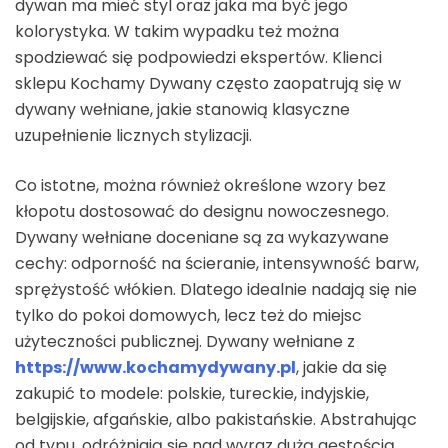
dywan ma mieć styl oraz jaka ma być jego
kolorystyka. W takim wypadku też można
spodziewać się podpowiedzi ekspertów. Klienci
sklepu Kochamy Dywany często zaopatrują się w
dywany wełniane, jakie stanowią klasyczne
uzupełnienie licznych stylizacji.
Co istotne, można również określone wzory bez
kłopotu dostosować do designu nowoczesnego.
Dywany wełniane doceniane są za wykazywane
cechy: odporność na ścieranie, intensywność barw,
sprężystość włókien. Dlatego idealnie nadają się nie
tylko do pokoi domowych, lecz też do miejsc
użyteczności publicznej. Dywany wełniane z
https://www.kochamydywany.pl
, jakie da się
zakupić to modele: polskie, tureckie, indyjskie,
belgijskie, afgańskie, albo pakistańskie. Abstrahując
od typu, odróżniają się nad wyraz dużą gęstością