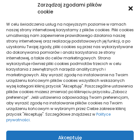
Zarządzaj zgodami plików
cookie
W celu świadczenia usług na najwyższym poziomie w ramach
naszej strony internetowej korzystamy z plików cookies. Pliki cookies
umożliwiają nam zapewnienie prawidłowego działania naszej
strony internetowej oraz realizację podstawowych jej funkcji, a po
uzyskaniu Twojej zgody, pliki cookies są przez nas wykorzystywane
do dokonywania pomiarów i analiz korzystania ze strony
internetowej, a także do celów marketingowych. Strona
wykorzystuje również pliki cookies podmiotów trzecich w celu
KOSZULKI KOBIECE ORAZ MĘSKIE Z LOGO -
korzystania z zewnętrznych narzędzi analitycznych i
SPRAWDŹ, CO KUPIĆ
marketingowych. Aby wyrazić zgodę na instalowanie na Twoim
urządzeniu końcowym plików cookies wszystkich wskazanych
wyżej kategorii kliknij przycisk "Akceptuję". Poszczególne ustawienia
plików cookies możesz zmieniać po kliknięciu przycisku „Zobacz
preferencje”. Jeśli ustawienia odpowiadają Twoim preferencjom,
aby wyrazić zgodę na instalowanie plików cookies na Twoim
urządzeniu końcowym w wybranym przez Ciebie zakresie kliknij
przycisk "Akceptuję". Szczegółowe znajdziesz w
Polityce
prywatności
.
Polityka plików
Akceptuję
cookies (EU)