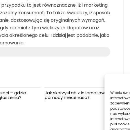
 przypadku to jest równoznaczne, iż i marketing
uszczalny konsument. To także świadczy, iż sposób
nie, dostosowując się oryginalnych wymagań.
gdy nie miał z tym większych kłopotów oraz
 określonego celu. I dzisiaj jest podobnie, jako
lamowania.
ieci – gdzie
Jak skorzystać z internetowej
W celu świ
łoszenia?
pomocy mecenasa?
internetowe
zapewnieni
podstawowyc
nas wykorz
internetow
pliki cook
analityczn