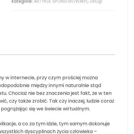
Kategorie:
ARTYKUŁ SPONSOROWANY
,
Usługi
ny w internecie, przy czym prościej można
wdopodobnie między innymi naturalnie stąd
. Chociaż nie bez znaczenia jest fakt, że w ten
, czy także zrobić. Tak czy inaczej, ludzie coraz
pogrążając się we świecie wirtualnym.
ikacje, a co za tym idzie, tym samym dokonuje
wszystkich dyscyplinach życia człowieka –