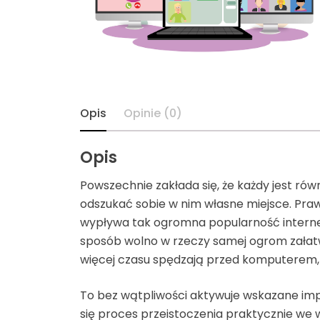
Moda
Moto
Ogród
Opis
Opinie (0)
Prawo
Opis
Przemysł
Powszechnie zakłada się, że każdy jest rów
odszukać sobie w nim własne miejsce. Pra
Rozrywka
wypływa tak ogromna popularność internetu
sposób wolno w rzeczy samej ogrom załatwić
Sport
więcej czasu spędzają przed komputerem, 
Supermarket
To bez wątpliwości aktywuje wskazane impl
się proces przeistoczenia praktycznie we 
Turystyka