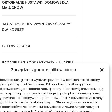
ORYGINALNE HUŚTAWKI DOMOWE DLA
MALUCHÓW
JAKIM SPOSOBEM WYSZUKIWAĆ PRACY
DLA KOBIET?
FOTOWOLTAIKA
BADANIE USG PODCZAS CIĄŻY - Z JAKIEJ
PRZYCZYNY NALEŻAŁOBY WYKONAĆ?
Zarządzaj zgodami plików cookie
adczenia usług na najwyższym poziomie w ramach naszej strony
PLANOWANIE MIEJSC PRACY W
j korzystamy z plików cookies. Pliki cookies umożliwiają nam
e prawidłowego działania naszej strony internetowej oraz realizację
WIRTUALNYM BIURZE
h jej funkcji, a po uzyskaniu Twojej zgody, pliki cookies są przez
ystywane do dokonywania pomiarów i analiz korzystania ze strony
ej, a także do celów marketingowych. Strona wykorzystuje również
ies podmiotów trzecich w celu korzystania z zewnętrznych narzędzi
ych i marketingowych. Aby wyrazić zgodę na instalowanie na