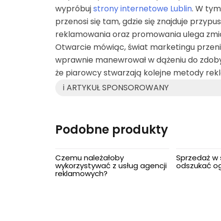
wypróbuj
strony internetowe Lublin
. W tym
przenosi się tam, gdzie się znajduje przyp
Uroda
reklamowania oraz promowania ulega zmia
Otwarcie mówiąc, świat marketingu przeni
Usługi
wprawnie manewrował w dążeniu do zdobycia
że piarowcy stwarzają kolejne metody rek
Usługi dla ludności
ℹ️ ARTYKUŁ SPONSOROWANY
Zdrowie
Podobne produkty
Czemu należałoby
Sprzedaż w s
wykorzystywać z usług agencji
odszukać og
reklamowych?