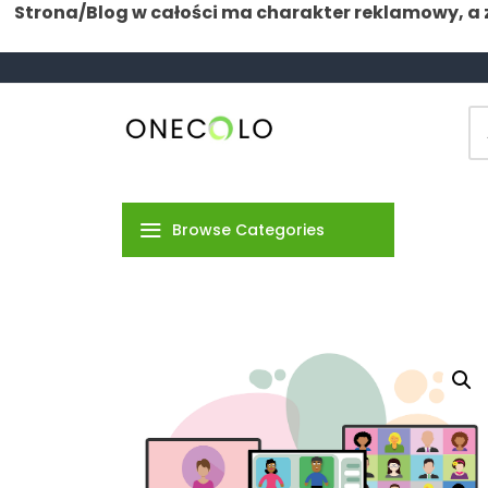
Strona/Blog w całości ma charakter reklamowy, a 
Skip
to
content
Jesteśmy tutaj dla ciebie
Onecolo
Browse Categories
Pozostałe
ARTYKUŁ
SPONSOROWANY
Biznes & Finanse
Dom & Budownictwo